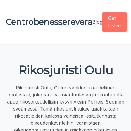
Get
Centrobenesserevera
Blog
Listed
Rikosjuristi Oulu
Rikosjuristi Oulu, Oulun vankka oikeudellinen
puolustaja, joka tarjoaa asiantuntevaa ja sitoutunutta
apua rikosoikeudellisiin kysymyksiin Pohjois-Suomen
sydämessä. Tämä rikosjuristi tukee asiakkaitaan
rikosasioiden kaikissa vaiheissa, esitutkinnasta
oikeudenkäynteihin, varmistaen
oikeudenmukaisuuden ja asiakkaan oikeuksien