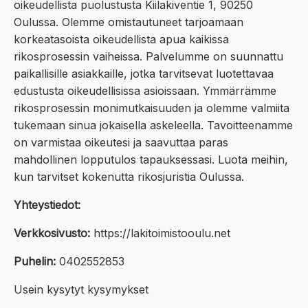
oikeudellista puolustusta Kiilakiventie 1, 90250
Oulussa. Olemme omistautuneet tarjoamaan
korkeatasoista oikeudellista apua kaikissa
rikosprosessin vaiheissa. Palvelumme on suunnattu
paikallisille asiakkaille, jotka tarvitsevat luotettavaa
edustusta oikeudellisissa asioissaan. Ymmärrämme
rikosprosessin monimutkaisuuden ja olemme valmiita
tukemaan sinua jokaisella askeleella. Tavoitteenamme
on varmistaa oikeutesi ja saavuttaa paras
mahdollinen lopputulos tapauksessasi. Luota meihin,
kun tarvitset kokenutta rikosjuristia Oulussa.
Yhteystiedot:
Verkkosivusto:
https://lakitoimistooulu.net
Puhelin:
0402552853
Usein kysytyt kysymykset