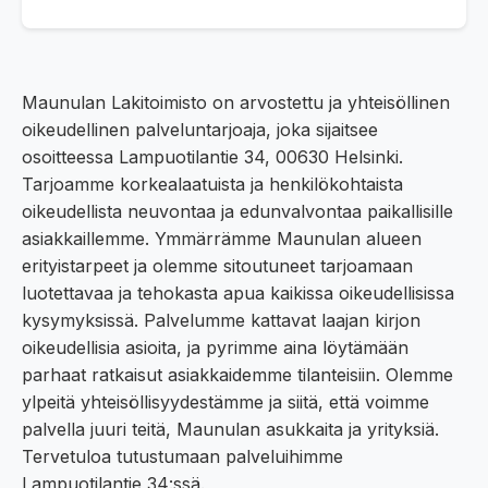
Maunulan Lakitoimisto on arvostettu ja yhteisöllinen
oikeudellinen palveluntarjoaja, joka sijaitsee
osoitteessa Lampuotilantie 34, 00630 Helsinki.
Tarjoamme korkealaatuista ja henkilökohtaista
oikeudellista neuvontaa ja edunvalvontaa paikallisille
asiakkaillemme. Ymmärrämme Maunulan alueen
erityistarpeet ja olemme sitoutuneet tarjoamaan
luotettavaa ja tehokasta apua kaikissa oikeudellisissa
kysymyksissä. Palvelumme kattavat laajan kirjon
oikeudellisia asioita, ja pyrimme aina löytämään
parhaat ratkaisut asiakkaidemme tilanteisiin. Olemme
ylpeitä yhteisöllisyydestämme ja siitä, että voimme
palvella juuri teitä, Maunulan asukkaita ja yrityksiä.
Tervetuloa tutustumaan palveluihimme
Lampuotilantie 34:ssä.