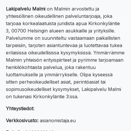
Lakipalvelu Malmi
on Malmin arvostettu ja
yhteisöllinen oikeudellinen palveluntarjoaja, joka
tarjoaa korkealaatuista juridista apua Kirkonkyläntie
3, 00700 Helsingin alueen asukkaille ja yrityksille.
Palvelumme on suunniteltu vastaamaan paikallisten
tarpeisiin, tarjoten asiantuntevaa ja luotettavaa tukea
erilaisissa oikeudellisissa kysymyksissä. Ymmärrämme
Malmin yhteisön erityispiirteet ja pyrimme tarjoamaan
henkilökohtaista palvelua, joka rakentuu
luottamukselle ja ymmärrykselle. Olipa kyseessä
sitten perheoikeudelliset asiat, perintöasiat tai
sopimusoikeudelliset kysymykset, Lakipalvelu Malmi
on tukenasi Kirkonkyläntie 3:ssa.
Yhteystiedot:
Verkkosivusto:
asianomistaja.eu