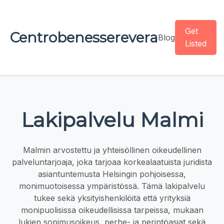
Get
Centrobenesserevera
Blog
Listed
Lakipalvelu Malmi
Malmin arvostettu ja yhteisöllinen oikeudellinen
palveluntarjoaja, joka tarjoaa korkealaatuista juridista
asiantuntemusta Helsingin pohjoisessa,
monimuotoisessa ympäristössä. Tämä lakipalvelu
tukee sekä yksityishenkilöitä että yrityksiä
monipuolisissa oikeudellisissa tarpeissa, mukaan
lukien sopimusoikeus, perhe- ja perintöasiat sekä