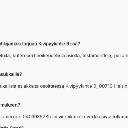
Pihlajamäki tarjoaa Kivipyykintie 9:ssä?
uita, kuten perheoikeudellisia asioita, testamentteja, perunk
sukkaille?
allisia asiakkaita osoitteessa Kivipyykintie 9, 00710 Helsinki
ajamäkeen?
e numeroon 0403639785 tai vierailemalla verkkosivustollamm