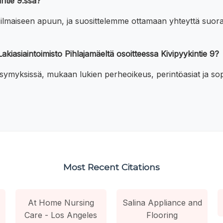
intie 9:ssä?
 ilmaiseen apuun, ja suosittelemme ottamaan yhteyttä suoraa
akiasiaintoimisto Pihlajamäeltä osoitteessa Kivipyykintie 9?
symyksissä, mukaan lukien perheoikeus, perintöasiat ja sop
Most Recent Citations
At Home Nursing
Salina Appliance and
Care - Los Angeles
Flooring