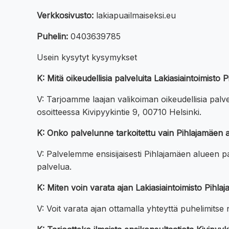
Verkkosivusto:
lakiapuailmaiseksi.eu
Puhelin:
0403639785
Usein kysytyt kysymykset
K: Mitä oikeudellisia palveluita Lakiasiaintoimisto 
V: Tarjoamme laajan valikoiman oikeudellisia palvel
osoitteessa Kivipyykintie 9, 00710 Helsinki.
K: Onko palvelunne tarkoitettu vain Pihlajamäen a
V: Palvelemme ensisijaisesti Pihlajamäen alueen paik
palvelua.
K: Miten voin varata ajan Lakiasiaintoimisto Pihl
V: Voit varata ajan ottamalla yhteyttä puhelimits