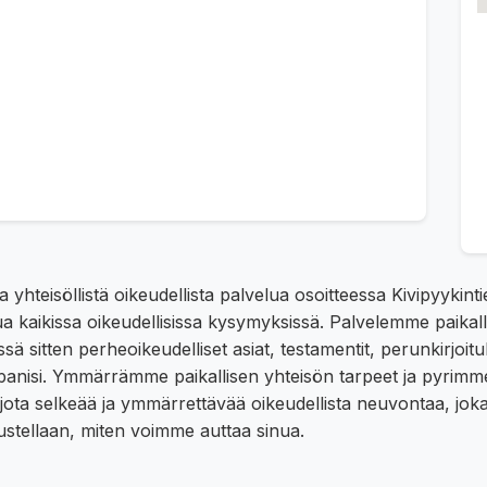
a yhteisöllistä oikeudellista palvelua osoitteessa Kivipyykin
a kaikissa oikeudellisissa kysymyksissä. Palvelemme paikall
sä sitten perheoikeudelliset asiat, testamentit, perunkirjoit
ppanisi. Ymmärrämme paikallisen yhteisön tarpeet ja pyrimm
rjota selkeää ja ymmärrettävää oikeudellista neuvontaa, jo
kustellaan, miten voimme auttaa sinua.