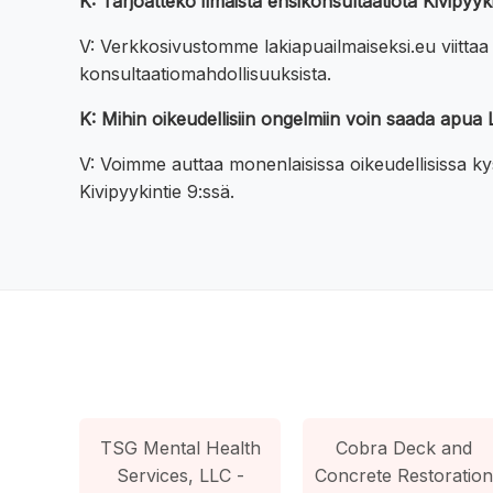
K: Tarjoatteko ilmaista ensikonsultaatiota Kivipyyk
V: Verkkosivustomme lakiapuailmaiseksi.eu viittaa
konsultaatiomahdollisuuksista.
K: Mihin oikeudellisiin ongelmiin voin saada apua L
V: Voimme auttaa monenlaisissa oikeudellisissa ky
Kivipyykintie 9:ssä.
TSG Mental Health
Cobra Deck and
Services, LLC -
Concrete Restoration