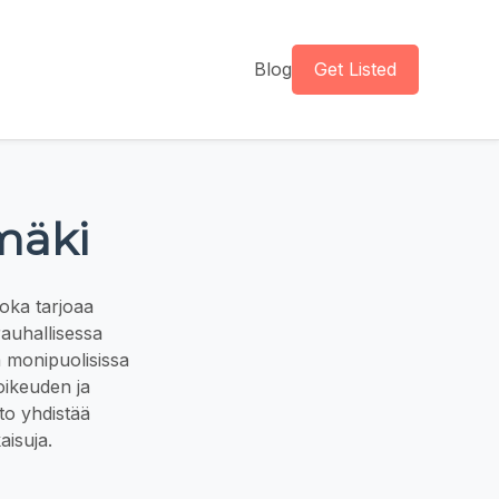
Blog
Get Listed
mäki
joka tarjoaa
rauhallisessa
ä monipuolisissa
oikeuden ja
to yhdistää
aisuja.