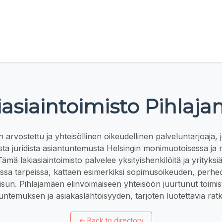
iasiaintoimisto Pihlaja
 arvostettu ja yhteisöllinen oikeudellinen palveluntarjoaja, 
ta juridista asiantuntemusta Helsingin monimuotoisessa ja 
ämä lakiasiaintoimisto palvelee yksityishenkilöitä ja yrityksi
sissa tarpeissa, kattaen esimerkiksi sopimusoikeuden, perhe
aisun. Pihlajamäen elinvoimaiseen yhteisöön juurtunut toimis
untemuksen ja asiakaslähtöisyyden, tarjoten luotettavia ratk
←
Back to directory