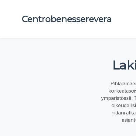
Centrobenesserevera
Lak
Pihlajamäen
korkeatasois
ympäristössä. T
oikeudelli
riidanratk
asiant