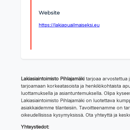
Website
https://lakiapuailmaiseksi.eu
Lakiasiaintoimisto Pihlajamäki
tarjoaa arvostettua j
tarjoamaan korkeatasoista ja henkilökohtaista apu
luottamuksella ja asiantuntemuksella. Olipa kysees
Lakiasiaintoimisto Pihlajamäki on luotettava kum
asiakkaidemme tilanteisiin. Tavoitteenamme on ta
oikeudellisissa kysymyksissä. Ota yhteyttä ja kes
Yhteystiedot: